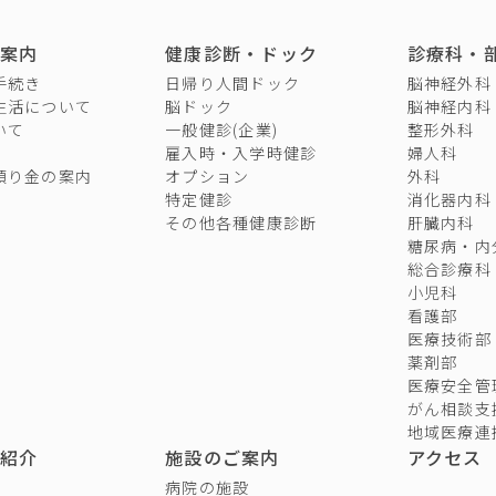
案内
健康診断・ドック
診療科・
手続き
日帰り人間ドック
脳神経外科
生活について
脳ドック
脳神経内科
いて
一般健診(企業)
整形外科
雇入時・入学時健診
婦人科
預り金の案内
オプション
外科
特定健診
消化器内科
その他各種健康診断
肝臓内科
糖尿病・内
総合診療科
小児科
看護部
医療技術部
薬剤部
医療安全管
がん相談支
地域医療連
紹介
施設のご案内
アクセス
病院の施設