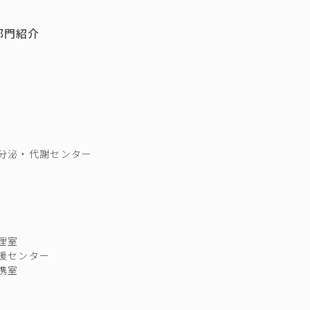
部門紹介
分泌・代謝センター
理室
援センター
携室