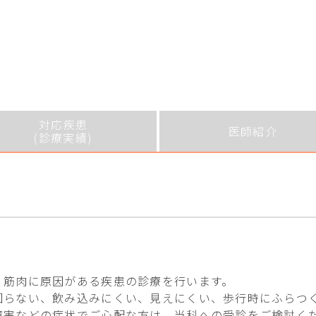
対応疾患
医師紹介
(診療実績)
・筋肉に原因がある疾患の診療を行います。
回らない、飲み込みにくい、見えにくい、歩行時にふらつ
障害などの症状でご心配な方は、当科への受診をご検討く