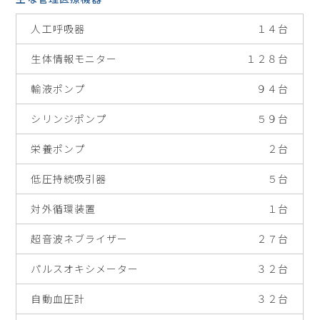
人工呼吸器
１４台
生体情報モニター
１２８台
輸液ポンプ
９４台
シリンジポンプ
５９台
栄養ポンプ
２台
低圧持続吸引器
５台
対外循環装置
１台
超音波ネブライザー
２７台
パルスオキシメーター
３２台
自動血圧計
３２台