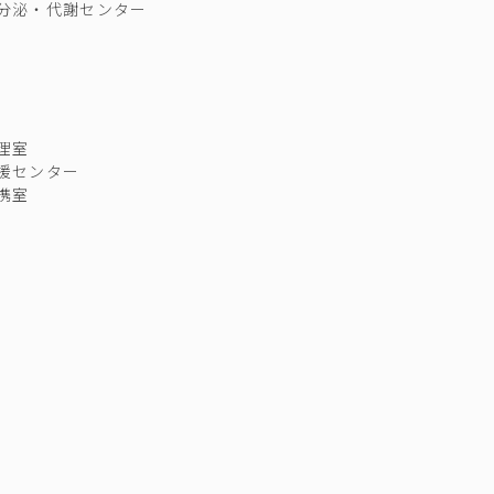
分泌・代謝センター
理室
援センター
携室