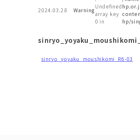
Undefined
hp.or.
2024.03.28
Warning
array key
conten
0 in
hp/sin
sinryo_yoyaku_moushikomi
sinryo_yoyaku_moushikomi_R6-03