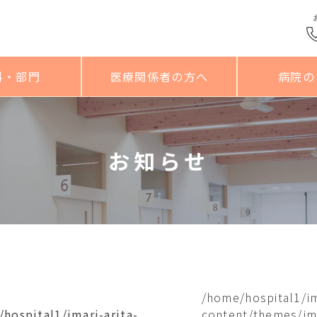
科・部門
医療関係者の方へ
病院の
お知らせ
/home/hospital1/im
hospital1/imari-arita-
content/themes/ima