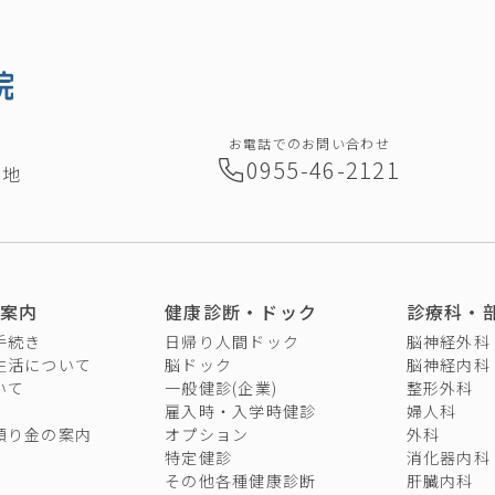
お電話でのお問い合わせ
0955-46-2121
番地
案内
健康診断・ドック
診療科・
手続き
日帰り人間ドック
脳神経外科
生活について
脳ドック
脳神経内科
いて
一般健診(企業)
整形外科
雇入時・入学時健診
婦人科
預り金の案内
オプション
外科
特定健診
消化器内科
その他各種健康診断
肝臓内科