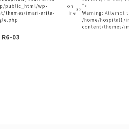
jp/public_html/wp-
on
">
32
t/themes/imari-arita-
line
Warning
: Attempt 
gle.php
/home/hospital1/i
content/themes/im
_R6-03