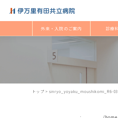
外来・入院のご案内
診療
トップ
>
sinryo_yoyaku_moushikomi_R6-03
:
/home/