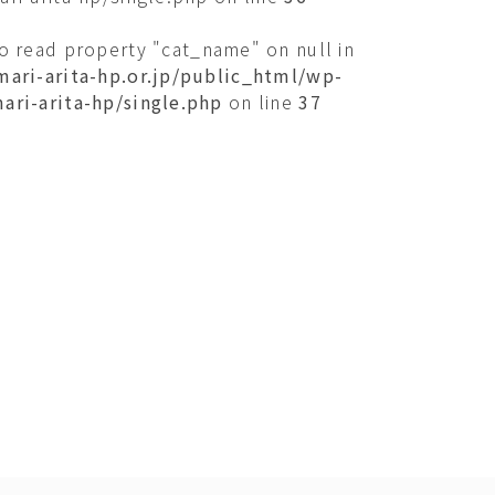
to read property "cat_name" on null in
mari-arita-hp.or.jp/public_html/wp-
ari-arita-hp/single.php
on line
37